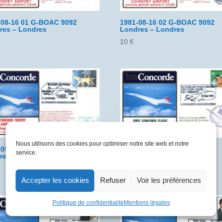
-08-16 01 G-BOAC 9092
1981-08-16 02 G-BOAC 9092
res – Londres
Londres – Londres
10
€
Nous utilisons des cookies pour optimiser notre site web et notre
-09-12 03 G-BOAB 9095
1981-09-19 01 G-BOAC 9081
service.
res – Londres
Londres – Raf Finningley
10
€
Accepter les cookies
Refuser
Voir les préférences
Politique de confidentialité
Mentions légales