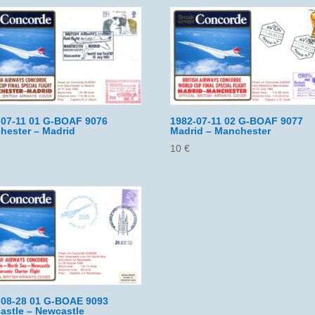
-07-11 01 G-BOAF 9076
1982-07-11 02 G-BOAF 9077
hester – Madrid
Madrid – Manchester
10
€
-08-28 01 G-BOAE 9093
astle – Newcastle