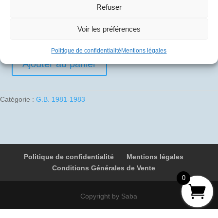
Refuser
10
€
Voir les préférences
1 en stock
Politique de confidentialité
Mentions légales
Ajouter au panier
quantité
de
1981-
Catégorie :
G.B. 1981-1983
09-
19
03
G-
BOAC
Politique de confidentialité
Mentions légales
9082
Conditions Générales de Vente
Raf
0
Finningley
-
Copyright by Saba
Londres