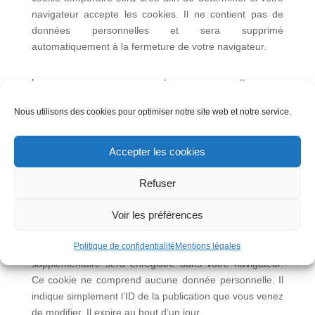
navigateur accepte les cookies. Il ne contient pas de
données personnelles et sera supprimé
automatiquement à la fermeture de votre navigateur.
Lorsque vous vous connecterez, nous mettrons en
place un certain nombre de cookies pour enregistrer vos
Nous utilisons des cookies pour optimiser notre site web et notre service.
informations de connexion et vos préférences d’écran.
La durée de vie d’un cookie de connexion est de deux
jours, celle d’un cookie d’option d’écran est d’un an. Si
Accepter les cookies
vous cochez « Se souvenir de moi », votre cookie de
connexion sera conservé pendant deux semaines. Si
Refuser
vous vous déconnectez de votre compte, le cookie de
connexion sera effacé.
Voir les préférences
Politique de confidentialité
Mentions légales
En modifiant ou en publiant une publication, un cookie
supplémentaire sera enregistré dans votre navigateur.
Ce cookie ne comprend aucune donnée personnelle. Il
indique simplement l’ID de la publication que vous venez
de modifier. Il expire au bout d’un jour.