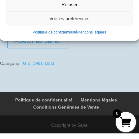
Refuser
10
€
Voir les préférences
1 en stock
Politique de confidentialité
Mentions légales
Ajouter au panier
quantité
de
1981-
Catégorie :
G.B. 1981-1983
03-
29
03
G-
BOAC
Politique de confidentialité
Mentions légales
9084
Conditions Générales de Vente
Linz
0
-
Londres
Copyright by Saba