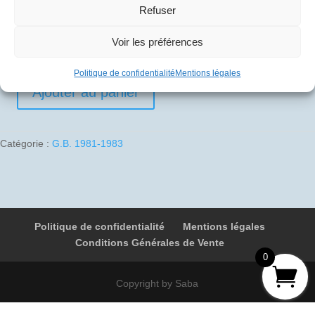
Refuser
10
€
Voir les préférences
1 en stock
Politique de confidentialité
Mentions légales
Ajouter au panier
quantité
de
1982-
Catégorie :
G.B. 1981-1983
08-
28
01
G-
BOAE
Politique de confidentialité
Mentions légales
9093
Conditions Générales de Vente
Newcastle
0
-
Newcastle
Copyright by Saba