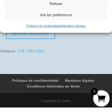
Refuser
10
€
Voir les préférences
1 en stock
Politique de confidentialité
Mentions légales
Ajouter au panier
quantité
de
1981-
Catégorie :
G.B. 1981-1983
10-
11
01
G-
BOAG
Politique de confidentialité
Mentions légales
9089
Conditions Générales de Vente
Londres
0
-
Glasgow
Copyright by Saba