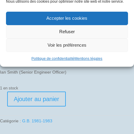
Nous utilisons des cookies pour optimiser notre site web et notre service.
50
€
Accepter les cookies
Pli signé par
Refuser
Brian Walpole (Captain)
Voir les préférences
John Phillingham (Senior First Officer)
Politique de confidentialité
Mentions légales
Brian Irven (Senior First Officer)
Ian Smith (Senior Engineer Officer)
1 en stock
Ajouter au panier
quantité
de
1981-
Catégorie :
G.B. 1981-1983
06-
06