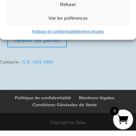
Refuser
10
€
Voir les préférences
1 en stock
Politique de confidentialité
Mentions légales
Ajouter au panier
quantité
de
1981-
Catégorie :
G.B. 1981-1983
09-
19
02
G-
BOAC
Politique de confidentialité
Mentions légales
9081
Conditions Générales de Vente
Londres
0
-
Raf
Copyright by Saba
Finningley