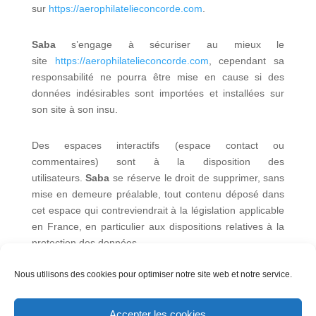
sur
https://aerophilatelieconcorde.com
.
Saba
s’engage à sécuriser au mieux le
site
https://aerophilatelieconcorde.com
, cependant sa
responsabilité ne pourra être mise en cause si des
données indésirables sont importées et installées sur
son site à son insu.
Des espaces interactifs (espace contact ou
commentaires) sont à la disposition des
utilisateurs.
Saba
se réserve le droit de supprimer, sans
mise en demeure préalable, tout contenu déposé dans
cet espace qui contreviendrait à la législation applicable
en France, en particulier aux dispositions relatives à la
protection des données.
Nous utilisons des cookies pour optimiser notre site web et notre service.
Le cas échéant,
Saba
se réserve également la
possibilité de mettre en cause la responsabilité civile
et/ou pénale de l’utilisateur, notamment en cas de
Accepter les cookies