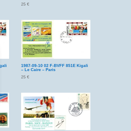
25
€
gali
1987-09-10 02 F-BVFF 851E Kigali
– Le Caire – Paris
25
€