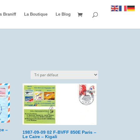
s Braniff
La Boutique
Le Blog
ce –
1987-09-09 02 F-BVFF 850E Paris –
Le Caire – Kigali