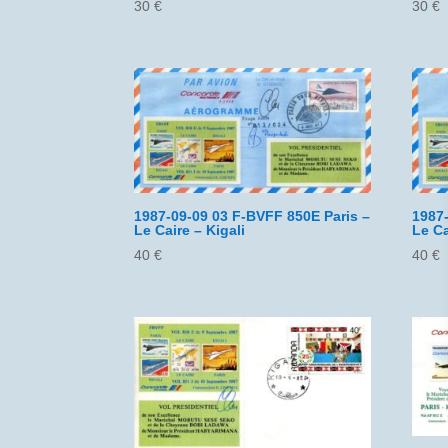
30
€
30
€
1987-09-09 03 F-BVFF 850E Paris –
1987
Le Caire – Kigali
Le Ca
40
€
40
€