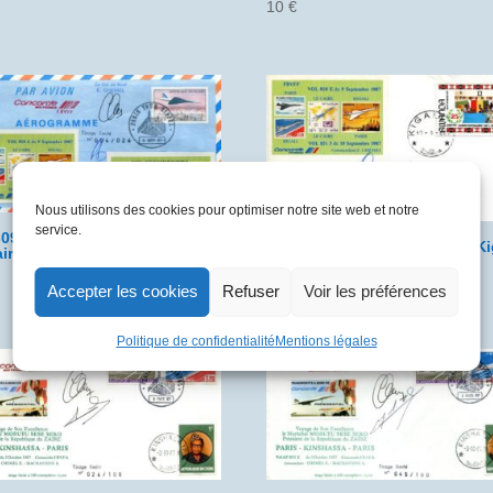
10
€
Nous utilisons des cookies pour optimiser notre site web et notre
service.
-09-09 04 F-BVFF 850E Paris –
1987-09-10 01 F-BVFF 851E Ki
ire – Kigali
– Le Caire – Paris
25
€
Accepter les cookies
Refuser
Voir les préférences
Politique de confidentialité
Mentions légales