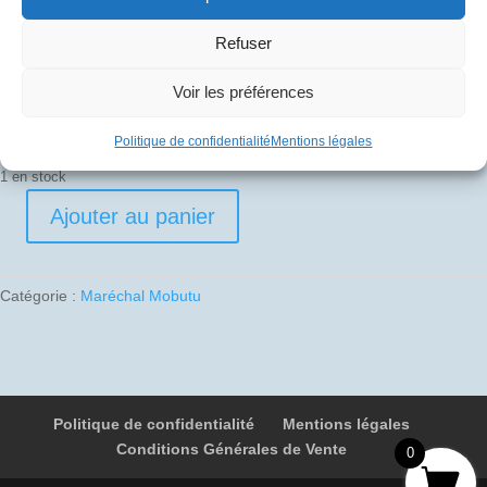
30
€
Refuser
Pli signé par
Voir les préférences
Raymond Machavoine (Commandant de bord)
Politique de confidentialité
Mentions légales
1 en stock
Ajouter au panier
quantité
de
1988-
Catégorie :
Maréchal Mobutu
02-
11
01
F-
BVFF
Politique de confidentialité
Mentions légales
850E
Conditions Générales de Vente
Paris
0
-