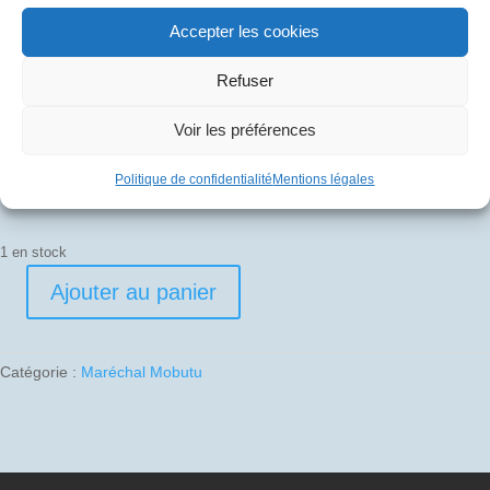
40
€
Accepter les cookies
Pli signé par
Refuser
Edouard Chemel (Commandant de bord)
Voir les préférences
Georges Ringenbach (Officier Pilote de Ligne)
Politique de confidentialité
Mentions légales
1 en stock
Ajouter au panier
quantité
de
1987-
Catégorie :
Maréchal Mobutu
09-
09
03
F-
BVFF