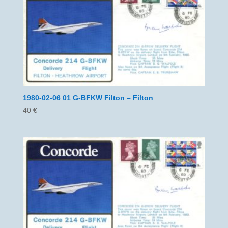
1980-02-06 01 G-BFKW Filton – Filton
40
€