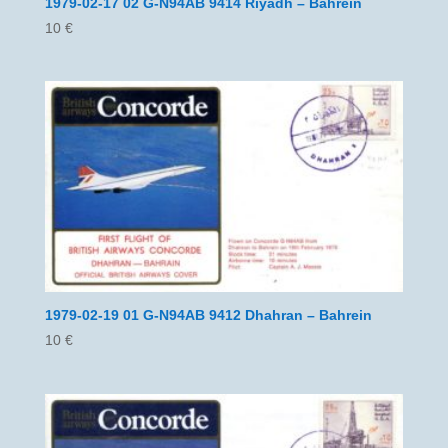
1979-02-17 02 G-N94AB 9414 Riyadh – Bahrein
10
€
1979-02-19 01 G-N94AB 9412 Dhahran – Bahrein
10
€