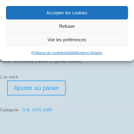
60
€
Accepter les cookies
Refuser
Pli signé par
Brian Walpole (Captain)
Voir les préférences
Brian Holland (Senior First Officer)
Politique de confidentialité
Mentions légales
Arthur Winstanley (Senior Engineer Officer)
1 en stock
Ajouter au panier
quantité
de
1979-
Catégorie :
G.B. 1976-1980
09-
01
01
G-