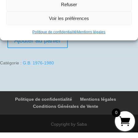
Refuser
10
€
Voir les préférences
1 en stock
Politique de confidentialité
Mentions légales
Ajouter au panier
quantité
de
1979-
Catégorie :
G.B. 1976-1980
02-
19
01
G-
N94AB
Politique de confidentialité
Mentions légales
9412
Conditions Générales de Vente
Dhahran
0
-
Bahrein
Copyright by Saba