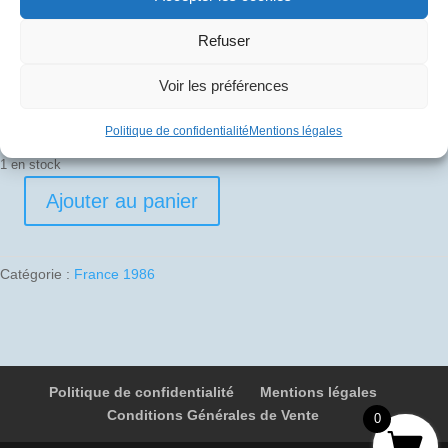
30
€
Refuser
Pli signé par
Voir les préférences
Edouard Chemel (Commandant de bord)
Politique de confidentialité
Mentions légales
1 en stock
Ajouter au panier
quantité
de
1986-
Catégorie :
France 1986
07-
19
05
F-
BVFF
Politique de confidentialité
Mentions légales
4880
Conditions Générales de Vente
Paris
0
-