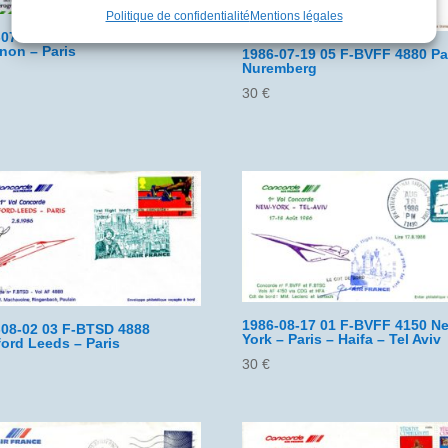
Politique de confidentialité
Mentions légales
-07-19 04 F-BVFB 4892
non – Paris
1986-07-19 05 F-BVFF 4880 Pa
Nuremberg
30
€
1986-08-17 01 F-BVFF 4150 N
-08-02 03 F-BTSD 4888
York – Paris – Haifa – Tel Aviv
ord Leeds – Paris
30
€