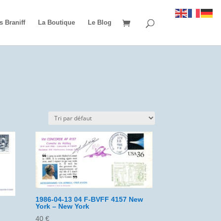
s Braniff
La Boutique
Le Blog
1986-04-13 04 F-BVFF 4157 New
York – New York
40
€