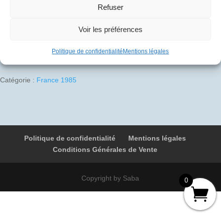
Refuser
1 en stock
Voir les préférences
Ajouter au panier
quantité
Politique de confidentialité
Mentions légales
de
1985-
Catégorie :
France 1985
06-
01
01
F-
BVFF
Politique de confidentialité
Mentions légales
4705
Conditions Générales de Vente
Paris
-
Metz
Copyright by Saba
0