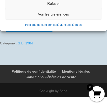
Refuser
10
€
Voir les préférences
1 en stock
Politique de confidentialité
Mentions légales
Ajouter au panier
quantité
de
1984-
Catégorie :
G.B. 1984
11-
02
02
G-
BOAA
Politique de confidentialité
Mentions légales
9078
Conditions Générales de Vente
Antigua
-
0
Londres
Copyright by Saba