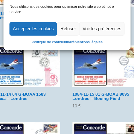
Nous utilisons des cookies pour optimiser notre site web et notre
service.
-11-02 01 G-BOAA 9079
1984-11-02 02 G-BOAA 9078
res – Antigua
Antigua – Londres
10
€
Accepter les cookies
Refuser
Voir les préférences
Politique de confidentialité
Mentions légales
-11-14 04 G-BOAA 1583
1984-11-15 01 G-BOAB 9095
aca – Londres
Londres – Boeing Field
10
€