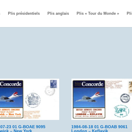
s
Plis présidentiels
Plis anglais
Plis « Tour du Monde »
Pli
-07-23 01 G-BOAE 9095
1984-08-18 01 G-BOAB 9061
twick – New York
London – Keflavik