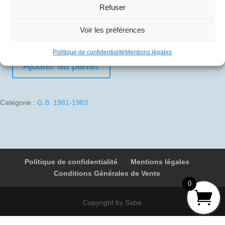
Refuser
10
€
Voir les préférences
1 en stock
Politique de confidentialité
Mentions légales
Ajouter au panier
quantité
de
1983-
Catégorie :
G.B. 1981-1983
10-
29
01
G-
BOAE
Politique de confidentialité
Mentions légales
9086
Conditions Générales de Vente
Luton
0
-
Londres
Copyright by Saba