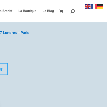
s Braniff
La Boutique
Le Blog
7 Londres – Paris
er