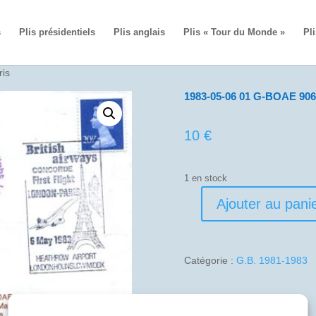
s
Plis présidentiels
Plis anglais
Plis « Tour du Monde »
Pli
is
1983-05-06 01 G-BOAE 906
10
€
1 en stock
Ajouter au pani
quantité
de
1983-
05-
Catégorie :
G.B. 1981-1983
06
01
G-