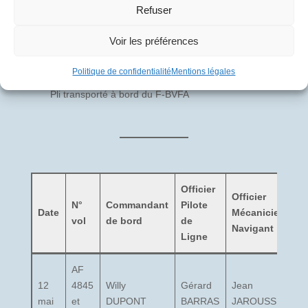
Refuser
Voir les préférences
12 mai 1996 : F-BVFA – AF 4846 (Beauvais
– Paris Cdg)
Politique de confidentialité
Mentions légales
Pli transporté à bord du F-BVFA
Officier
Officier
N°
Commandant
Pilote
C
Date
Mécanicien
vol
de bord
de
c
Navigant
Ligne
AF
12
4845
Willy
Gérard
Jean
Ma
mai
et
DUPONT
BARRAS
JAROUSSE
B