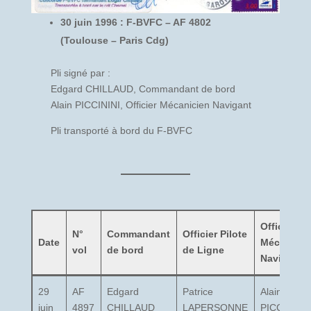
30 juin 1996 : F-BVFC – AF 4802
(Toulouse – Paris Cdg)
Pli signé par :
Edgard CHILLAUD, Commandant de bord
Alain PICCININI, Officier Mécanicien Navigant
Pli transporté à bord du F-BVFC
Officier
N°
Commandant
Officier Pilote
Date
Mécanicie
vol
de bord
de Ligne
Navigant
29
AF
Edgard
Patrice
Alain
juin
4897
CHILLAUD
LAPERSONNE
PICCININI