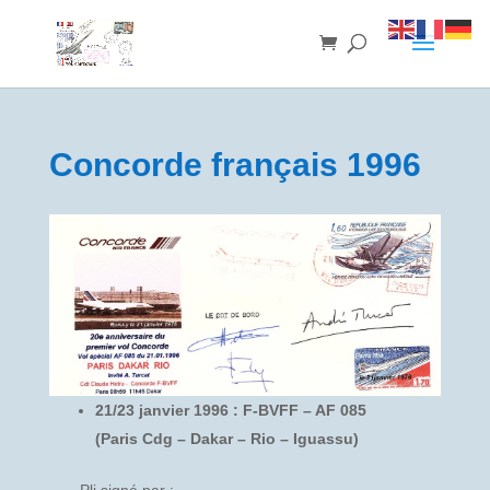
Concorde français 1996
21/23 janvier 1996 : F-BVFF – AF 085
(Paris Cdg – Dakar – Rio – Iguassu)
Pli signé par :