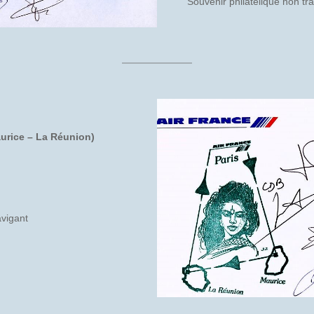
Souvenir philatélique non tr
aurice – La Réunion)
avigant