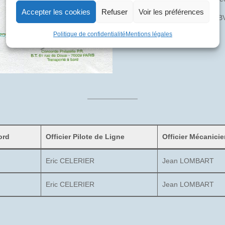
Accepter les cookies
Refuser
Voir les préférences
Pli transporté à bord du F-
Politique de confidentialité
Mentions légales
ord
Officier Pilote de Ligne
Officier Mécanici
Eric CELERIER
Jean LOMBART
Eric CELERIER
Jean LOMBART