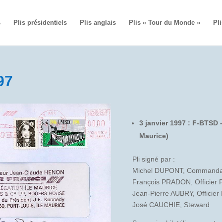
s
Plis présidentiels
Plis anglais
Plis « Tour du Monde »
Pli
97
3 janvier 1997 : F-BTSD
Maurice)
Pli signé par :
Michel DUPONT, Commanda
François PRADON, Officier P
Jean-Pierre AUBRY, Officier
José CAUCHIE, Steward