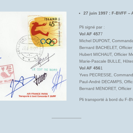
27 juin 1997 : F-BVFF – 
Pli signé par :
Vol AF 457
7
Michel DUPONT, Commanda
Bernard BACHELET, Officier 
Hubert MICHAUT, Officier M
Marie-Pascale BULLE, Hôte
Vol AF 456
1
Yves PECRESSE, Commanda
Paul-André DECAMPS, Officie
Bernard MENORET, Officier 
Pli transporté à bord du F-