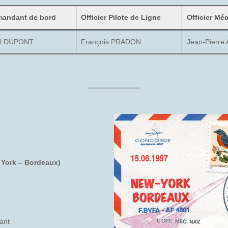
andant de bord
Officier Pilote de Ligne
Officier Mé
el DUPONT
François PRADON
Jean-Pierre
 York – Bordeaux)
ant