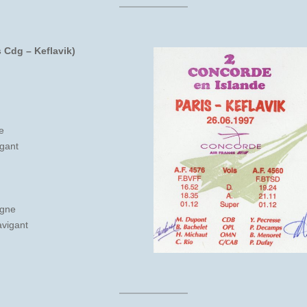
s Cdg – Keflavik)
e
igant
igne
vigant