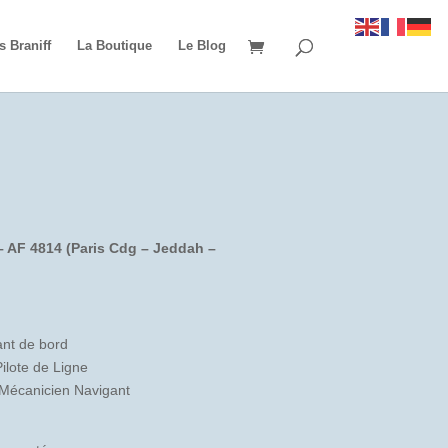
s Braniff
La Boutique
Le Blog
 – AF 4814 (Paris Cdg – Jeddah –
nt de bord
ilote de Ligne
 Mécanicien Navigant