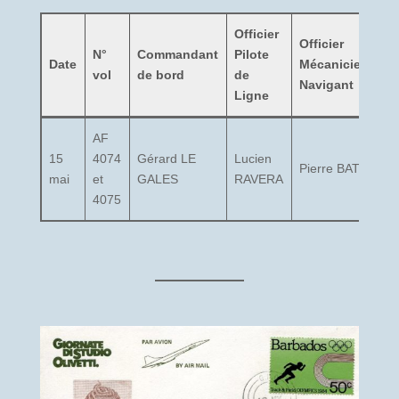
Officier
Officier
Ch
N°
Commandant
Pilote
Date
Mécanicien
d
vol
de bord
de
Navigant
ca
Ligne
AF
15
4074
Gérard LE
Lucien
Pierre BATY
??
mai
et
GALES
RAVERA
4075