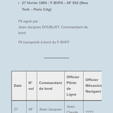
27 février 1984 : F-BVFA – AF 002 (New
York – Paris Cdg)
Pli signé par :
Jean-Jacques DOUBLAIT, Commandant de
bord
Pli transporté à bord du F-BVFF
Officier
Officier
C
N°
Commandant
Pilote
Date
Mécanicien
d
vol
de bord
de
Navigant
c
Ligne
Jean-
27
AF
Jean-Jacques
Claude
????
?