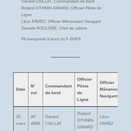
Gérard CAILLAT, Commandant de bord
Roland OTHNIN-GIRARD, Officier Pilote de
Ligne
Léon FAVIEZ, Officier Mécanicien Navigant
Danièle ROCLORE, Chef de cabine
Pli transporté à bord du F-BVFB
Officier
Officier
N°
Commandant
Pilote
C
Date
Mécanicien
vol
de bord
de
c
Navigant
Ligne
Roland
M
25
AF
Gérard
Léon
OTHNIN-
D
mars
4889
CAILLAT
FAVIEZ
GIRARD
R