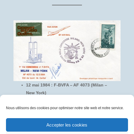
12 mai 1984 : F-BVFA – AF 4073 (Milan –
New York)
Pli signé par :
Nous utilisons des cookies pour optimiser notre site web et notre service.
Gérard CAILLAT, Commandant de bord
Accepter les cookies
Pli transporté à bord du F-BVFA