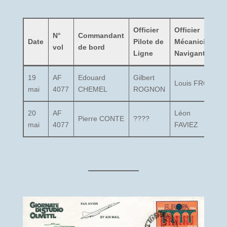
Officier
Officier
C
N°
Commandant
Date
Pilote de
Mécanicien
vol
de bord
Ligne
Navigant
c
19
AF
Edouard
Gilbert
Louis FROT
?
mai
4077
CHEMEL
ROGNON
20
AF
Léon
Pierre CONTE
????
?
mai
4077
FAVIEZ