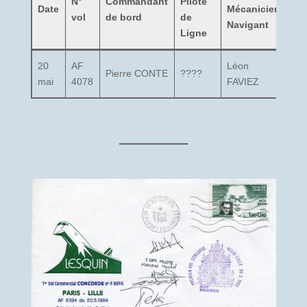
N°
Commandant
Pilote
Date
Mécanicien
de
vol
de bord
de
Navigant
ca
Ligne
20
AF
Léon
Pierre CONTE
????
??
mai
4078
FAVIEZ