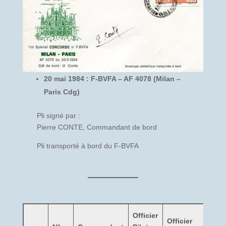
20 mai 1984 : F-BVFA – AF 4078 (Milan –
Paris Cdg)
Pli signé par :
Pierre CONTE, Commandant de bord
Pli transporté à bord du F-BVFA
Officier
Officier
Ch