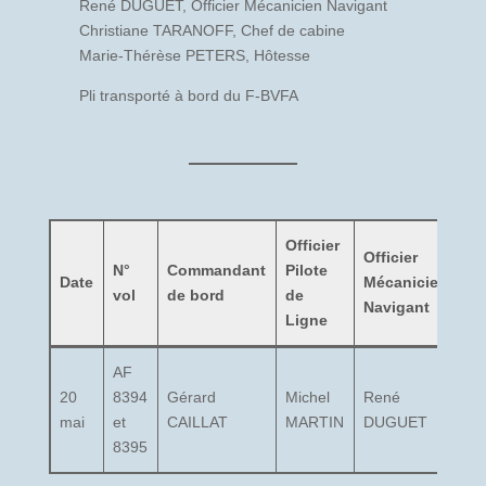
René DUGUET, Officier Mécanicien Navigant
Christiane TARANOFF, Chef de cabine
Marie-Thérèse PETERS, Hôtesse
Pli transporté à bord du F-BVFA
Officier
Officier
N°
Commandant
Pilote
Ch
Date
Mécanicien
vol
de bord
de
ca
Navigant
Ligne
AF
20
8394
Gérard
Michel
René
Ch
mai
et
CAILLAT
MARTIN
DUGUET
T
8395