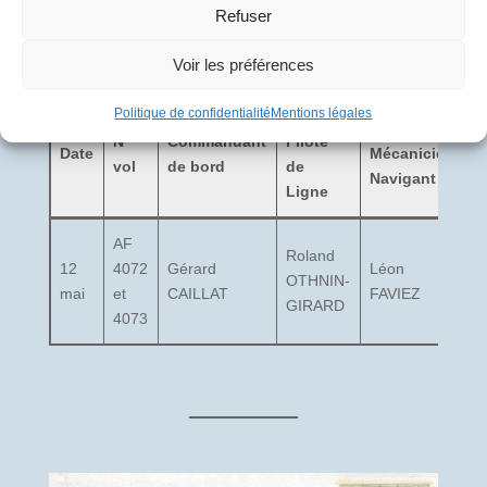
Refuser
Voir les préférences
Politique de confidentialité
Mentions légales
Officier
Officier
C
N°
Commandant
Pilote
Date
Mécanicien
d
vol
de bord
de
Navigant
c
Ligne
AF
Roland
12
4072
Gérard
Léon
OTHNIN-
?
mai
et
CAILLAT
FAVIEZ
GIRARD
4073