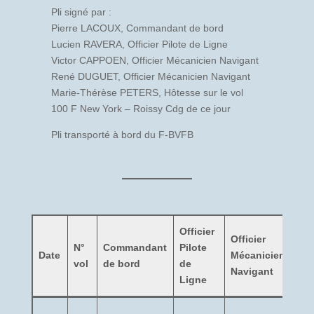
Pli signé par :
Pierre LACOUX, Commandant de bord
Lucien RAVERA, Officier Pilote de Ligne
Victor CAPPOEN, Officier Mécanicien Navigant
René DUGUET, Officier Mécanicien Navigant
Marie-Thérèse PETERS, Hôtesse sur le vol
100 F New York – Roissy Cdg de ce jour
Pli transporté à bord du F-BVFB
Officier
Officier
N°
Commandant
Pilote
Che
Date
Mécanicien
vol
de bord
de
cab
Navigant
Ligne
Mar