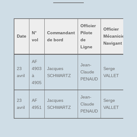
Officier
Officier
N°
Commandant
Pilote
C
Date
Mécanicien
vol
de bord
de
c
Navigant
Ligne
AF
Jean-
23
4903
Jacques
Serge
G
Claude
avril
à
SCHWARTZ
VALLET
D
PENAUD
4905
Jean-
23
AF
Jacques
Serge
G
Claude
avril
4951
SCHWARTZ
VALLET
D
PENAUD