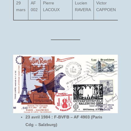
29
AF
Pierre
Lucien
Victor
Dan
mars
002
LACOUX
RAVERA
CAPPOEN
RO
23 avril 1984 : F-BVFB – AF 4903 (Paris
Cdg – Salzburg)