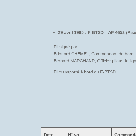
29 avril 1985 : F-BTSD – AF 4652 (Pis
Pli signé par :
Edouard CHEMEL, Commandant de bord
Bernard MARCHAND, Officier pilote de lig
Pli transporté à bord du F-BTSD
Date
N° vol
Commanda