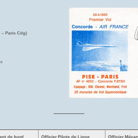
e – Paris Cdg)
ne
nt de bord
Officier Pilote de Ligne
Officier Méca