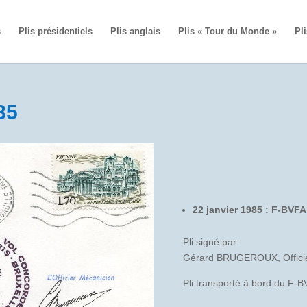
s
Plis présidentiels
Plis anglais
Plis « Tour du Monde »
Pli
85
22 janvier 1985 : F-BVFA
Pli signé par :
Gérard BRUGEROUX, Officie
Pli transporté à bord du F-