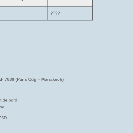
????
AF 7830 (Paris Cdg – Marrakech)
t de bord
sse
BTSD