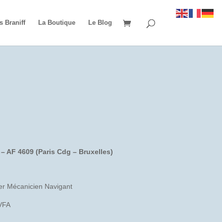
s Braniff
La Boutique
Le Blog
 – AF 4609 (Paris Cdg – Bruxelles)
r Mécanicien Navigant
BVFA