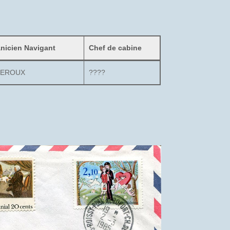
anicien Navigant
Chef de cabine
GEROUX
????