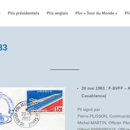
s
Plis présidentiels
Plis anglais
Plis « Tour du Monde »
Pli
83
20 mai 1983 : F-BVFF – 
Casablanca)
Pli signé par :
Pierre PLISSON, Commanda
Michel MARTIN, Officier Pilo
Gilbert BARBAROUX, Officie