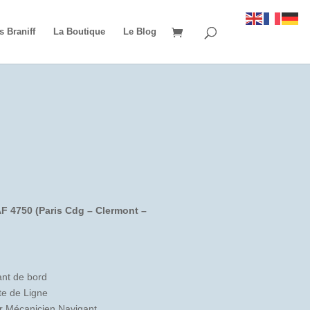
s Braniff
La Boutique
Le Blog
AF 4750 (Paris Cdg – Clermont –
nt de bord
te de Ligne
r Mécanicien Navigant