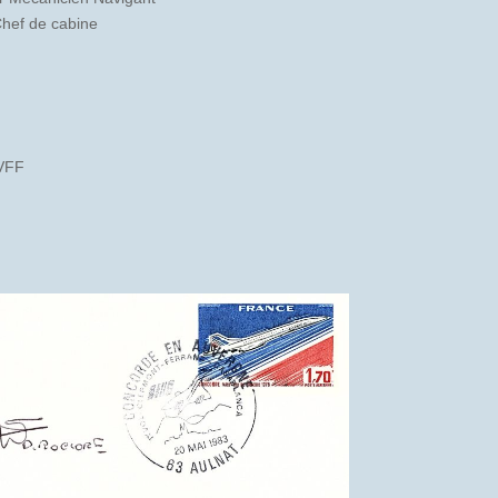
hef de cabine
d
BVFF