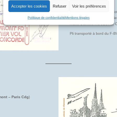
Pli signé par :
Accepter les cookies
Refuser
Voir les préférences
Michel MARTIN, Officier Pilo
Gilbert BARBAROUX, Officie
Politique de confidentialité
Mentions légales
Marie-Danielle ROCLORE, C
Pli transporté à bord du F-
mont – Paris Cdg
)