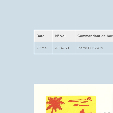
Date
N° vol
Commandant de bor
20 mai
AF 4750
Pierre PLISSON