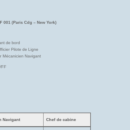
AF 001 (Paris Cdg – New York)
nt de bord
cier Pilote de Ligne
r Mécanicien Navigant
BVFF
n Navigant
Chef de cabine