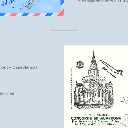
Pli transporté à bord du F-
rmont – Casablanca)
Navigant