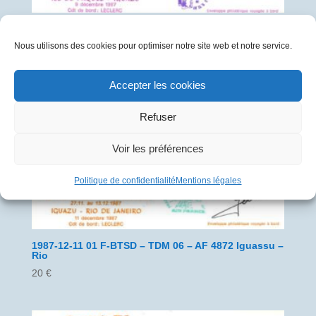
1987-12-09 03 F-BTSD – TDM 06 – AF 4871 Ile de
Pâques – Iguassu
Nous utilisons des cookies pour optimiser notre site web et notre service.
10
€
Accepter les cookies
Refuser
Voir les préférences
Politique de confidentialité
Mentions légales
1987-12-11 01 F-BTSD – TDM 06 – AF 4872 Iguassu –
Rio
20
€