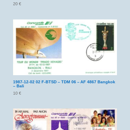
20
€
1987-12-02 02 F-BTSD – TDM 06 – AF 4867 Bangkok
– Bali
10
€