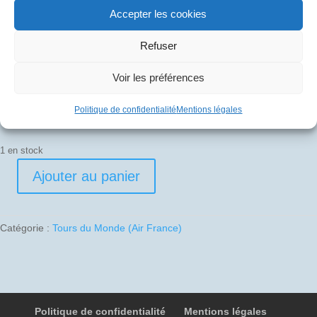
Accepter les cookies
20
€
Refuser
Pli signé par
Voir les préférences
Gérard Le Galès (Commandant de bord)
Politique de confidentialité
Mentions légales
1 en stock
Ajouter au panier
quantité
de
1987-
Catégorie :
Tours du Monde (Air France)
10-
16
04
F-
BVFF
Politique de confidentialité
Mentions légales
-