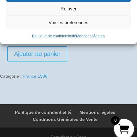
Refuser
Pli signé par
Voir les préférences
Edgard Chillaud (Commandant de bord)
Politique de confidentialité
Mentions légales
1 en stock
Ajouter au panier
quantité
de
1996-
Catégorie :
France 1996
06-
30
03
F-
BVFC
Politique de confidentialité
Mentions légales
4802
Conditions Générales de Vente
Toulouse
0
-
Paris
Copyright by Saba