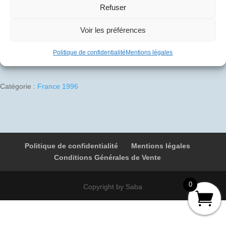
10
€
Refuser
Voir les préférences
1 en stock
Ajouter au panier
Politique de confidentialité
Mentions légales
quantité
de
1996-
Catégorie :
France 1996
05-
12
01
F-
BVFA
Politique de confidentialité
Mentions légales
4845
Conditions Générales de Vente
Paris
-
Beauvais
0
Copyright by Saba