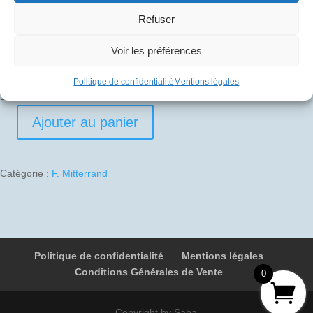
Refuser
Pli signé par
Voir les préférences
Claude Delorme (Commandant de bord)
Politique de confidentialité
Mentions légales
1 en stock
Ajouter au panier
quantité
de
1990-
Catégorie :
F. Mitterrand
06-
16
02
F-
BVFC
Politique de confidentialité
Mentions légales
100F
Conditions Générales de Vente
0
Djibouti
-
Paris
Copyright by Saba