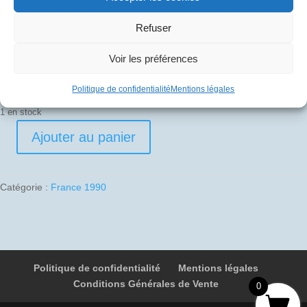
30
€
Refuser
Pli signé par
Voir les préférences
Gérard Le Galès (Commandant de bord)
Politique de confidentialité
Mentions légales
1 en stock
Ajouter au panier
quantité
de
1990-
Catégorie :
France 1990
05-
13
01
F-
BVFC
Politique de confidentialité
Mentions légales
4907
Conditions Générales de Vente
New
0
York