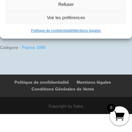
Refuser
1 en stock
Voir les préférences
Ajouter au panier
quantité
Politique de confidentialité
Mentions légales
de
1990-
Catégorie :
France 1990
03-
25
02
F-
BTSC
Politique de confidentialité
Mentions légales
4861
Conditions Générales de Vente
Belfast
-
Paris
Copyright by Saba
0