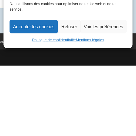
Nous utilisons des cookies pour optimiser notre site web et notre
02-
Catégorie :
F. Mitterrand
service.
19
01
F-
Accepter les cookies
Refuser
Voir les préférences
BVFF
100F
Politique de confidentialité
Mentions légales
es
Conditions Générales de Vente
Paris
-
Bahrein
-
Islamabad