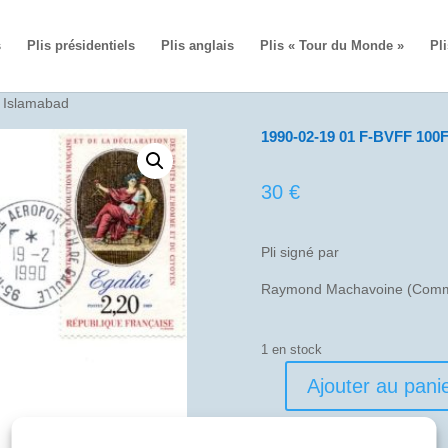
s
Plis présidentiels
Plis anglais
Plis « Tour du Monde »
Pli
 Islamabad
1990-02-19 01 F-BVFF 100F
30
€
Pli signé par
Raymond Machavoine (Comm
1 en stock
Ajouter au pani
quantité
de
1990-