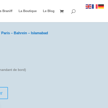
s Braniff
La Boutique
Le Blog
 Paris – Bahrein – Islamabad
andant de bord)
er