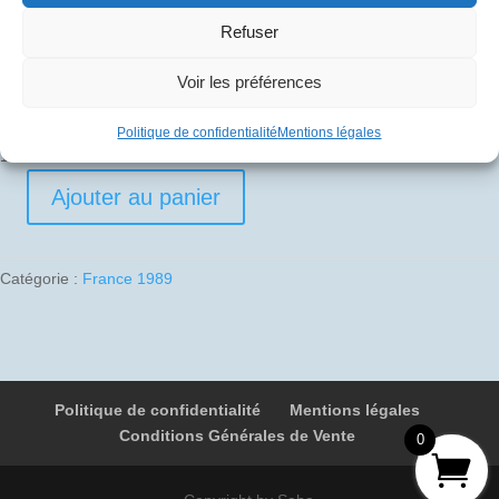
Refuser
1989-12-27 01 F-BTSC 4797 Paris – Sao Paolo
Voir les préférences
10
€
Politique de confidentialité
Mentions légales
1 en stock
Ajouter au panier
quantité
de
1989-
Catégorie :
France 1989
12-
27
01
F-
BTSC
Politique de confidentialité
Mentions légales
4797
Conditions Générales de Vente
Paris
0
-
Sao