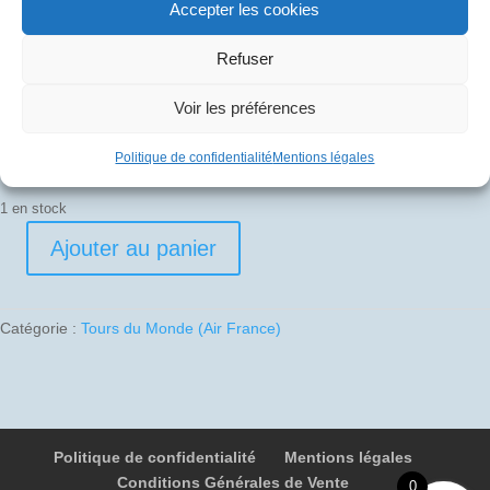
Accepter les cookies
20
€
Refuser
Voir les préférences
Pli signé par
Edouard Chemel (Commandant de bord)
Politique de confidentialité
Mentions légales
1 en stock
Ajouter au panier
quantité
de
1988-
Catégorie :
Tours du Monde (Air France)
11-
25
01
F-
BTSC
Politique de confidentialité
Mentions légales
-
Conditions Générales de Vente
TDM
0