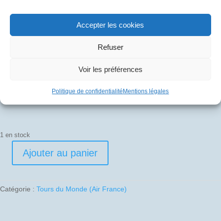
1988-11-22 au 1988-12-09 01 F-BTSC – TDM 11
Accepter les cookies
70
€
Refuser
Voir les préférences
Pli signé par
Edouard Chemel (Commandant de bord)
Politique de confidentialité
Mentions légales
1 en stock
Ajouter au panier
quantité
de
1988-
Catégorie :
Tours du Monde (Air France)
11-
22
au