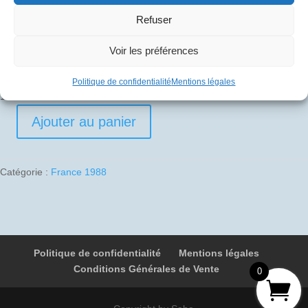
Refuser
1988-06-28 01 F-BTSD 4867 Stavanger – Paris
Voir les préférences
10
€
Politique de confidentialité
Mentions légales
1 en stock
Ajouter au panier
quantité
de
1988-
Catégorie :
France 1988
06-
28
01
F-
BTSD
Politique de confidentialité
Mentions légales
4867
Conditions Générales de Vente
Stavanger
0
-
Paris