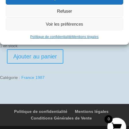
20
€
Refuser
Pli signé par
Voir les préférences
Michel Suaud (Officier Mécanicien Navigant)
Politique de confidentialité
Mentions légales
1 en stock
Ajouter au panier
quantité
de
1987-
Catégorie :
France 1987
11-
29
01
F-
BTSC
Politique de confidentialité
Mentions légales
4968
Conditions Générales de Vente
Marrakech
0
-