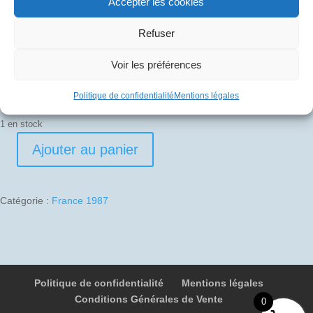
Accepter les cookies
Refuser
Pli signé par
Edouard Chemel (Commandant de bord)
Voir les préférences
Politique de confidentialité
Mentions légales
1 en stock
Ajouter au panier
quantité
de
1987-
Catégorie :
France 1987
11-
22
06
F-
BTSC
Politique de confidentialité
Mentions légales
001
Conditions Générales de Vente
Paris
0