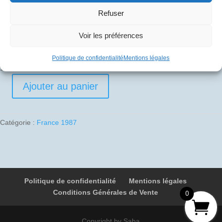
Refuser
Pli signé par
Voir les préférences
Edouard Chemel (Commandant de bord)
Politique de confidentialité
Mentions légales
1 en stock
Ajouter au panier
quantité
de
1987-
Catégorie :
France 1987
11-
22
02
F-
BTSC
Politique de confidentialité
Mentions légales
001
Conditions Générales de Vente
Paris
0
-
New
Copyright by Saba