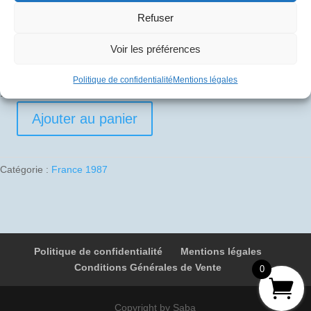
Refuser
Pli signé par
Voir les préférences
Edouard Chemel (Commandant de bord)
Politique de confidentialité
Mentions légales
1 en stock
Ajouter au panier
quantité
de
1987-
Catégorie :
France 1987
11-
22
01
F-
BTSC
Politique de confidentialité
Mentions légales
001
Conditions Générales de Vente
Paris
0
-
New
Copyright by Saba