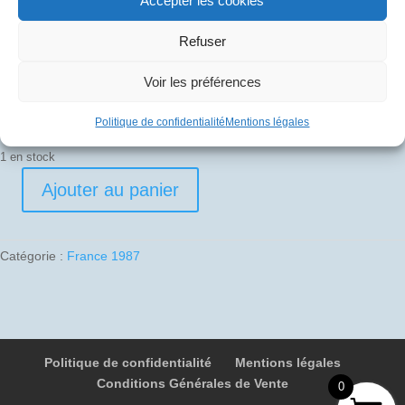
Accepter les cookies
30
€
Refuser
Pli signé par
Voir les préférences
Joseph Robin (Commandant de bord)
Politique de confidentialité
Mentions légales
1 en stock
Ajouter au panier
quantité
de
1987-
Catégorie :
France 1987
11-
15
05
F-
BVFB
Politique de confidentialité
Mentions légales
4942
Conditions Générales de Vente
Malte
0