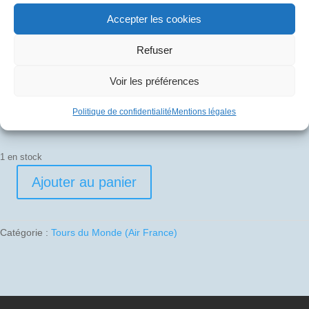
Accepter les cookies
20
€
Refuser
Pli signé par
Voir les préférences
Gérard Le Galès (Commandant de bord)
Politique de confidentialité
Mentions légales
1 en stock
Ajouter au panier
quantité
de
1987-
Catégorie :
Tours du Monde (Air France)
10-
09
01
F-
BVFF