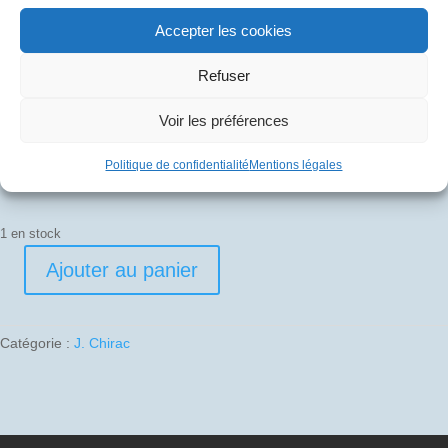
60
€
Accepter les cookies
Pli signé par
Refuser
Edouard Chemel (Commandant de bord)
Voir les préférences
Raymond Machavoine (Commandant de bord)
Politique de confidentialité
Mentions légales
Pierrette Cathala (Hôtesse)
1 en stock
Ajouter au panier
quantité
de
1987-
Catégorie :
J. Chirac
09-
17
02
F-
BVFB