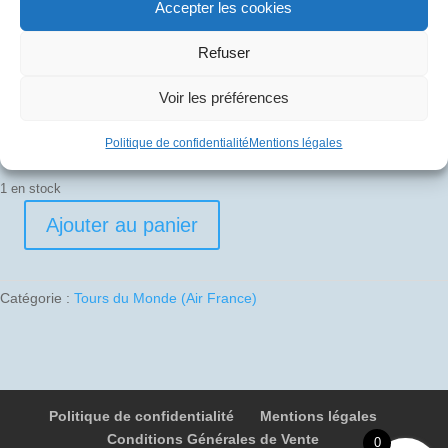
Accepter les cookies
20
€
Refuser
Voir les préférences
Pli signé par
Michel Suaud (Officier Mécanicien Navigant)
Politique de confidentialité
Mentions légales
1 en stock
Ajouter au panier
quantité
de
1987-
Catégorie :
Tours du Monde (Air France)
09-
03
02
F-
BTSD
Politique de confidentialité
Mentions légales
-
Conditions Générales de Vente
TDM
0