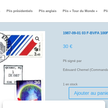
s
Plis présidentiels
Plis anglais
Plis « Tour du Monde »
Pli
1987-09-01 03 F-BVFA 100F
30
€
Pli signé par
Edouard Chemel (Commandan
1 en stock
Ajouter au pani
quantité
de
1987-