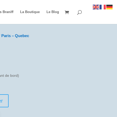
s Braniff
La Boutique
Le Blog
 Paris – Quebec
t de bord)
er