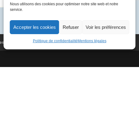
Nous utilisons des cookies pour optimiser notre site web et notre
09-
Catégorie :
F. Mitterrand
service.
01
03
F-
Accepter les cookies
Refuser
Voir les préférences
BVFA
100F
Politique de confidentialité
Mentions légales
es
Conditions Générales de Vente
Paris
-
Quebec