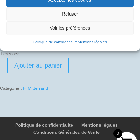
40
€
Refuser
Pli signé par
Voir les préférences
Raymond Machavoine (Commandant de bord)
Politique de confidentialité
Mentions légales
1 en stock
Ajouter au panier
quantité
de
1987-
Catégorie :
F. Mitterrand
05-
29
03
F-
BTSD
Politique de confidentialité
Mentions légales
100F
Conditions Générales de Vente
Toronto
0