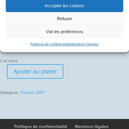
Accepter les cookies
40
€
Refuser
Pli signé par
Voir les préférences
Gérard Le Galès (Commandant de bord)
Politique de confidentialité
Mentions légales
Jean Lombart (Officier Mécanicien Navigant)
1 en stock
Ajouter au panier
quantité
de
1987-
Catégorie :
France 1987
05-
14
02
F-
BVFB
Politique de confidentialité
Mentions légales
4725